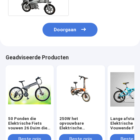
Doorgaan
Geadviseerde Producten
50 Ponden die
250W het
Lange afstand
Elektrische Fiets
opvouwbare
Elektrische
vouwen 26 Duim die
Elektrische
Vouwende Fiet
Elektrische Fietsen
Elektrische de Fiets
die“ e-Fiets me
met Schijfrem
van de Fiets Oranje
Schokbreker 
Beste prijs
Beste prijs
Beste pri