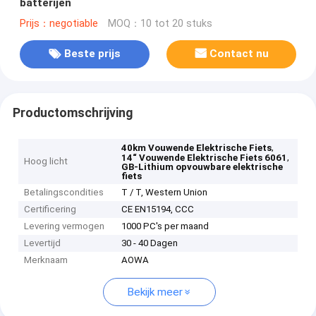
batterijen
Prijs：negotiable
MOQ：10 tot 20 stuks
Beste prijs
Contact nu
Productomschrijving
,
40km Vouwende Elektrische Fiets
,
14“ Vouwende Elektrische Fiets 6061
Hoog licht
GB-Lithium opvouwbare elektrische
fiets
Betalingscondities
T / T, Western Union
Certificering
CE EN15194, CCC
Levering vermogen
1000 PC's per maand
Levertijd
30 - 40 Dagen
Merknaam
AOWA
Bekijk meer