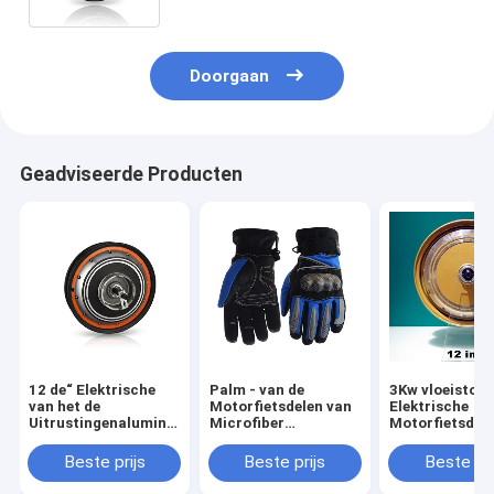
Doorgaan
Geadviseerde Producten
12 de“ Elektrische
Palm - van de
3Kw vloeistof 
van het de
Motorfietsdelen van
Elektrische
Uitrustingenaluminium
Microfiber
Motorfietsdele
van de
Elektrische
Gele Elektrisc
Motorfietsmotor
Blauwe/Zwarte
Motorfietsmot
Beste prijs
Beste prijs
Beste pri
Elektrische Motoren
Elektrische de
koelen
voor Motorfietsen
Motorfietshandschoenen