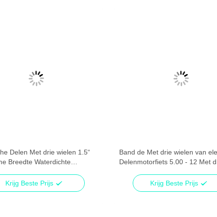
che Delen Met drie wielen 1.5“
Band de Met drie wielen van ele
e Breedte Waterdichte
Delenmotorfiets 5.00 - 12 Met d
binnenband
wielen met Rubberinhoud 37%
Krijg Beste Prijs
Krijg Beste Prijs