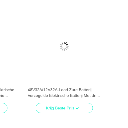
ktrische
48V32A/12V32A-Lood Zure Batterij
rie
Verzegelde Elektrische Batterij Met drie
-56%
wielen met Siliconegel
Krijg Beste Prijs