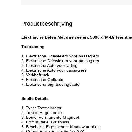
Productbeschrijving
Elektrische Delen Met drie wielen, 3000RPM-Differenti
Toepassing
1. Elektrische Driewielers voor passagiers
2. Elektrische Driewielers voor passagiers
3. Elektrische Auto voor lading
4. Elektrische Auto voor passagiers
5. Vorkheftruck
6. Elektrische Golfauto
7. Elektrische Sightseeingsauto
Snelle Details
1. Type: Toestelmotor
2. Torsie: Hoge Torsie
3. Bouw: Permanente Magneet
4. Commutatie: Brushless
5. Bescherm Eigenschap: Maak waterdicht
6. Ononderbroken Huidig (a): 27A