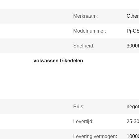
Merknaam:
Other
Modelnummer:
Pj-C
Snelheid:
300
volwassen trikedelen
Prijs:
negot
Levertijd:
25-3
Levering vermogen:
10000