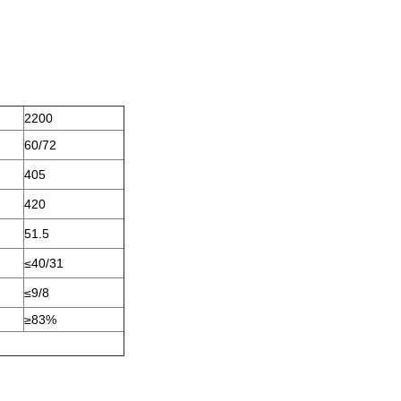
2200
60/72
405
420
51.5
≤40/31
≤9/8
≥83%