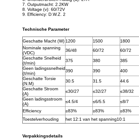
7. Outputmacht: 2.2KW
8. Voltage (v): 60/72V
9. Efficiency: D.W.Z. 2
Technische Parameter
Geschatte Macht (W)
1200
1500
1800
Nominale spanning
36/48
60/72
60/72
(VDC)
Geschatte Snelheid
375
380
385
(t/min)
Geen ladingssnelheid
390
390
400
(t/min)
Geschatte Torsie
30.5
31.5
44.6
(N.M)
Geschatte Stroom
≤30/27
≤32/27
≤38/32
(A)
Geen ladingsstroom
≤4.5/4
≤6/5.5
≤8/7
(A)
Efficiency
≥83%
≥83%
≥83%
Toestelverhouding
het 12:1 van het spanning10:1
Verpakkingsdetails