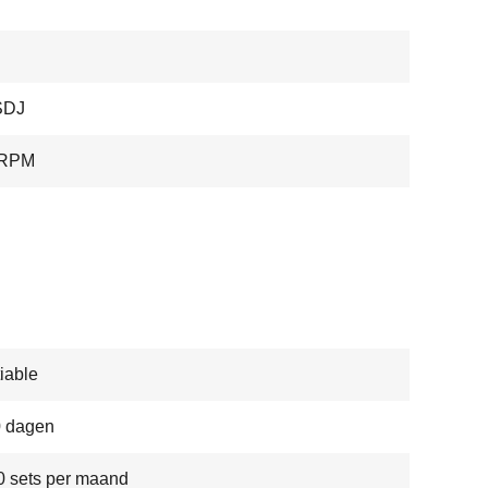
SDJ
0RPM
iable
0 dagen
 sets per maand