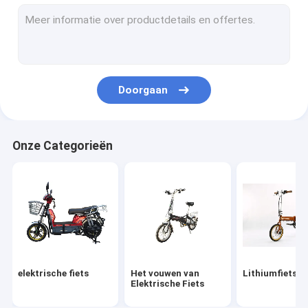
elektrische autoped
het vouwen van elektrische autoped
mobiliteitsautoped
Doorgaan
Elektrische Motorfietsen
elektrische driewieler
Onze Categorieën
Zelf-balanceren
E-fietsonderdelen
elektrische autopeddelen
Elektrische Delen Met drie wielen
elektrische fiets
Het vouwen van
Lithiumfiets
Elektrische Motorfietsdelen
Elektrische Fiets