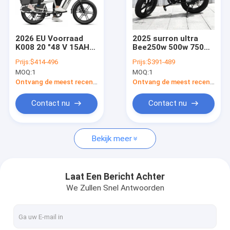
Ongeveer ons
Fabrieksreis
2026 EU Voorraad
2025 surron ultra
K008 20 "48 V 15AH
Bee250w 500w 750w
Kwaliteitscontrole
Batterij Lange Staart
1000w Fat Tire Ebike
Prijs:
$414-496
Prijs:
$391-489
E Bike Fat Tire
Electric Bike E Bike
MOQ:
1
MOQ:
1
Elektrische Familie
met batterij
Contacteer ons
Cargo bike
Ontvang de meest recente Prijs
Ontvang de meest recente Prijs
Stadsfiets
Verzoek om een Citaat
Contact nu
Contact nu
Bekijk meer
elektrische fiets
Het vouwen van Elektrische Fiets
Laat Een Bericht Achter
We Zullen Snel Antwoorden
Lithiumfiets
berg elektrische fiets