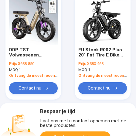
DDP TST
EU Stock R002 Plus
Volwassenen
20" Fat Tire E Bike
elektrische fiets
48V 25A Battery Off-
Prijs:
$638-850
Prijs:
$380-463
250W borstelloze
Road Bike 750W
MOQ:
1
MOQ:
1
48V 15Ah
1200W Motor Power
Lithiumbatterij 60
Mountain E Bike
Ontvang de meest recente Prijs
Ontvang de meest recente Prijs
mijl bereik 20" Fat
Tire Carbon Fiber
Contact nu
Contact nu
Achter Hub Disc
Brake
Bespaar je tijd
Laat ons met u contact opnemen met de
beste producten.