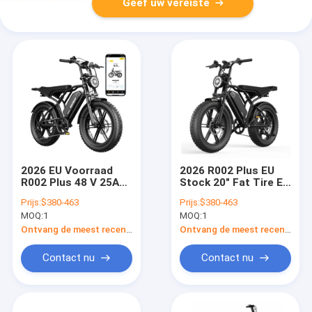
Geef uw vereiste
2026 EU Voorraad
2026 R002 Plus EU
R002 Plus 48 V 25A
Stock 20" Fat Tire E
Batterij 20 "Fat Tire E
Bike 48V 25A Battery
Prijs:
$380-463
Prijs:
$380-463
Bike Off-Road fiets
Off-Road Bike 250W
MOQ:
1
MOQ:
1
750 W 1200 W Motor
Motor Power
Power Mountain E
Mountain E Bike
Ontvang de meest recente Prijs
Ontvang de meest recente Prijs
Bike
Contact nu
Contact nu