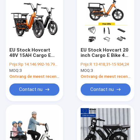
EU Stock Hovcart
EU Stock Hovcart 20
48V 15AH Cargo E
inch Cargo E Bike 48V
Bike 20*3.0 Long Tail
15AH Long Tail Cargo
Prijs:
Rp 14.146.992-16.799.553
Prijs:
R 13 418,31-15 934,24
Cargo Bike
Bike Aluminium
MOQ:
3
MOQ:
3
Aluminium frame
frame Elektrische
Elektrische fiets voor
fiets voor stedelijk
Ontvang de meest recente Prijs
Ontvang de meest recente Prijs
stedelijk en
en gezinsgebruik
gezinsgebruik
Contact nu
Contact nu
Huis
Producten
Video's