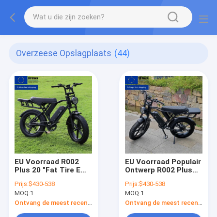
Overzeese Opslagplaats
(44)
EU Voorraad R002
EU Voorraad Populair
Plus 20 "Fat Tire E
Ontwerp R002 Plus
Bike 48V 25A Batterij
20 "Fat Tire E Bike
Prijs:
$430-538
Prijs:
$430-538
Elektrische Fiets
48V 25A Batterij
MOQ:
1
MOQ:
1
250W 750W 1200W
Elektrische Fiets
Motor Power Fabriek
250W 750W 1200W
Ontvang de meest recente Prijs
Ontvang de meest recente Prijs
Prijs