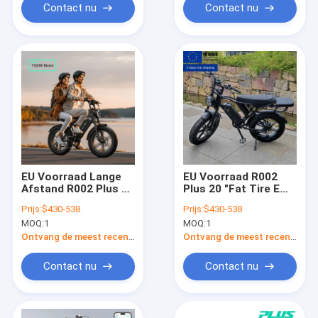
Contact nu
Contact nu
EU Voorraad Lange
EU Voorraad R002
Afstand R002 Plus 20
Plus 20 "Fat Tire E
"Fat Tire E Bike 48V
Bike 48V 25A Batterij
Prijs:
$430-538
Prijs:
$430-538
25A Batterij
Elektrische Fiets
MOQ:
1
MOQ:
1
Elektrische Fiets
250W 750W 1200W
250W 750W 1200W
Motor Power Fabriek
Ontvang de meest recente Prijs
Ontvang de meest recente Prijs
Ebike
Prijs
Contact nu
Contact nu