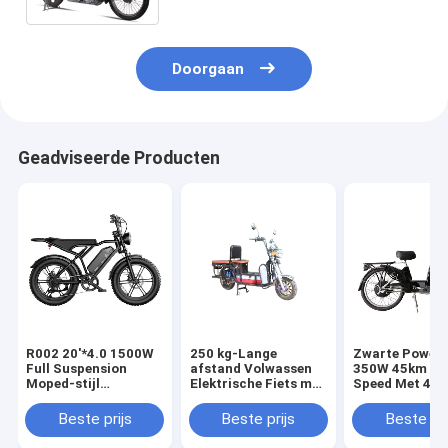
Doorgaan
Geadviseerde Producten
R002 20'*4.0 1500W
250 kg-Lange
Zwarte Powerf
Full Suspension
afstand Volwassen
350W 45km M
Moped-stijl
Elektrische Fiets met
Speed Met 48V
Elektrische fiets
het Lichaam van het
Batterij Capaci
Europa Warehouse
Ladingsstaal, de
Tweewiel aandr
Beste prijs
Beste prijs
Beste pri
Stock Fat Tire Bike
Fiets van AOWA E
Elektrische fie