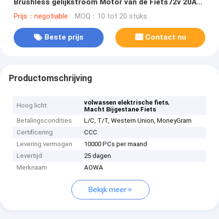
Brushless gelijkstroom Motor van de Fiets72v 20Ah
Elektrische Weg
Prijs：negotiable
MOQ：10 tot 20 stuks
Beste prijs
Contact nu
Productomschrijving
,
volwassen elektrische fiets
Hoog licht
Macht Bijgestane Fiets
Betalingscondities
L/C, T/T, Western Union, MoneyGram
Certificering
CCC
Levering vermogen
10000 PCs per maand
Levertijd
25 dagen
Merknaam
AOWA
Bekijk meer