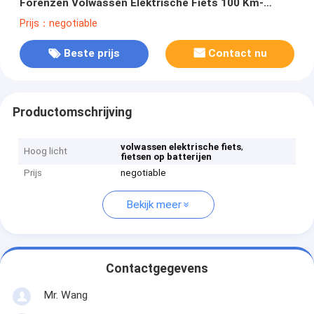
Forenzen Volwassen Elektrische Fiets 100 Km-
Afstand
Prijs：negotiable
Beste prijs
Contact nu
Productomschrijving
,
volwassen elektrische fiets
Hoog licht
fietsen op batterijen
Prijs
negotiable
Bekijk meer
Contactgegevens
Mr. Wang