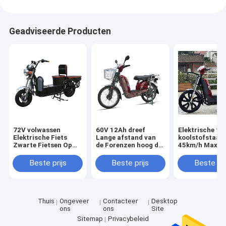
Geadviseerde Producten
72V volwassen
60V 12Ah dreef
Elektrische fie
Elektrische Fiets
Lange afstand van
koolstofstaal
Zwarte Fietsen Op
de Forenzen hoog de
45km/h Max S
batterijen met
Volwassen
Elektrische
Elektrische Motor
Elektrische Fiets met
gemotoriseerde
Beste prijs
Beste prijs
Beste pri
Lang CG Seat aan
Thuis
Ongeveer
Contacteer
Desktop
ons
ons
Site
Sitemap
Privacybeleid